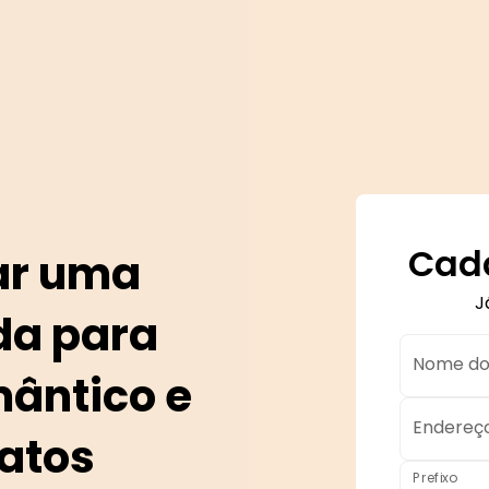
Cada
ar uma
J
da para
Nome do
ântico e
Endereço
ratos
Prefixo