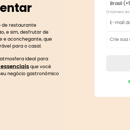
entar
Brasil (+
O número do 
E-mail d
 de restaurante
, e sim, desfrutar de
e e aconchegante, que
Crie sua
vel para o casal.
 atmosfera ideal para
 essenciais
que você
seu negócio gastronômico