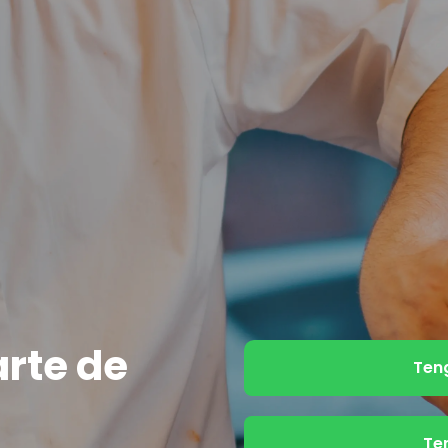
arte de
Ten
Te