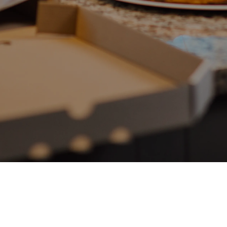
pciones
Contenidos Recomenda
 Restaurante
Códigos CIIU para Restaurantes