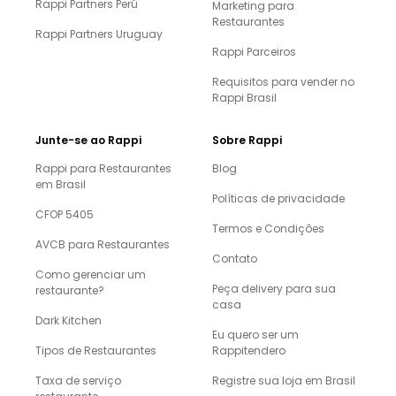
Rappi Partners Perú
Marketing para
Restaurantes
Rappi Partners Uruguay
Rappi Parceiros
Requisitos para vender no
Rappi Brasil
Junte-se ao Rappi
Sobre Rappi
Rappi para Restaurantes
Blog
em Brasil
Políticas de privacidade
CFOP 5405
Termos e Condições
AVCB para Restaurantes
Contato
Como gerenciar um
Peça delivery para sua
restaurante?
casa
Dark Kitchen
Eu quero ser um
Tipos de Restaurantes
Rappitendero
Taxa de serviço
Registre sua loja em Brasil