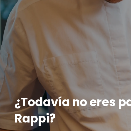
¿Todavía no eres p
Rappi?