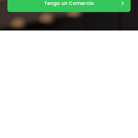
Tengo un Comercio
Otros países
Otras opciones
Rappi Partners Argentina
Registra tu Restaurante
Rappi Partners Brasil
Como vender en Rappi
Rappi Partners Chile
Portal Partners
Rappi Partners Colombia
Rappi Ads
Rappi Partners Costa Rica
Cómo ganar dinero con
Rappi
Rappi Partners Ecuador
Cómo paga Rappi a
Rappi Partners Mexico
Restaurantes