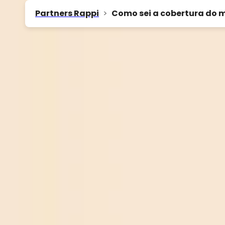
Partners Rappi
>
Como sei a cobertura do m