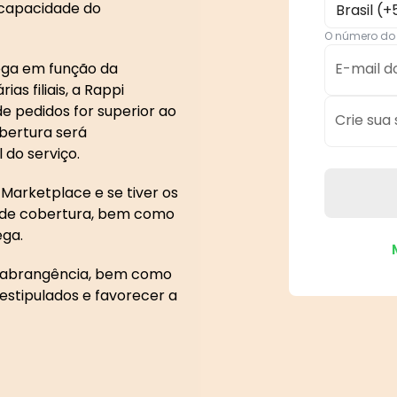
 capacidade do
Brasil (+
O número do 
ega em função da
E-mail d
ias filiais, a Rappi
e pedidos for superior ao
Crie sua
bertura será
 do serviço.
 Marketplace e se tiver os
a de cobertura, bem como
ega.
e abrangência, bem como
estipulados e favorecer a