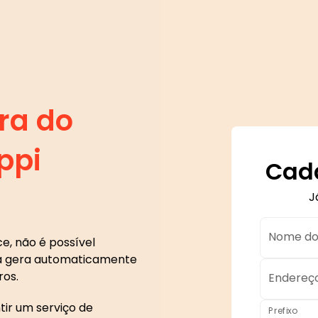
ra do
ppi
Cada
J
Nome do
e, não é possível
a a gera automaticamente
os.
Endereço
ir um serviço de
Prefixo