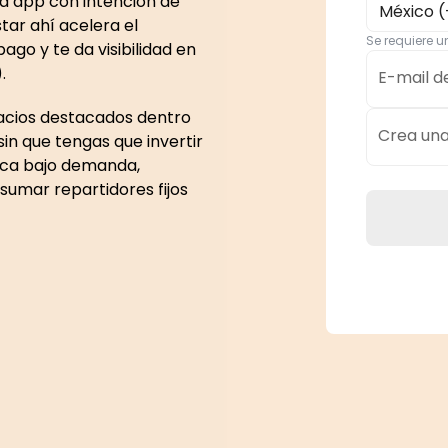
a app con intención de
México (
ar ahí acelera el
Se requiere 
ago y te da visibilidad en
.
E-mail d
acios destacados dentro
Crea un
sin que tengas que invertir
ica bajo demanda,
 sumar repartidores fijos