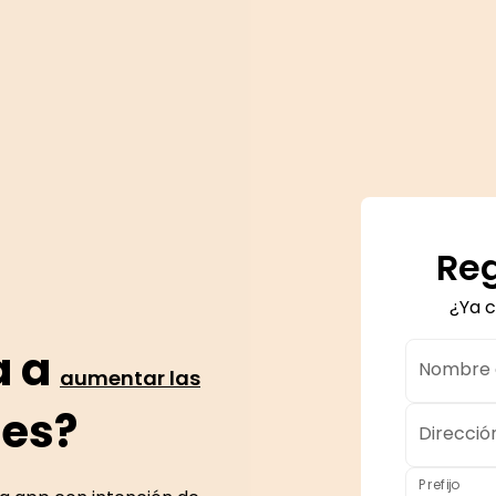
Reg
¿Ya 
a a
Nombre d
aumentar las
tes?
Direcció
Prefijo