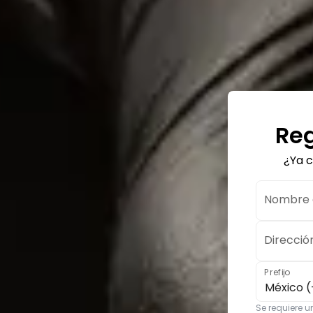
Reg
¿Ya 
Nombre d
Direcció
Prefijo
México (
Se requiere 