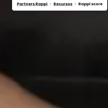
Partners Rappi
>
Recursos
>
Rappi score