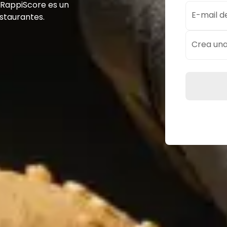
! RappiScore es un
E-mail d
staurantes.
Crea un