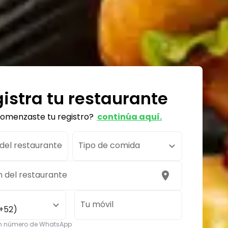
istra tu restaurante
comenzaste tu registro?
continúa aquí.
el restaurante
Tipo de comida
n del restaurante
Tu móvil
+52)
un número de WhatsApp