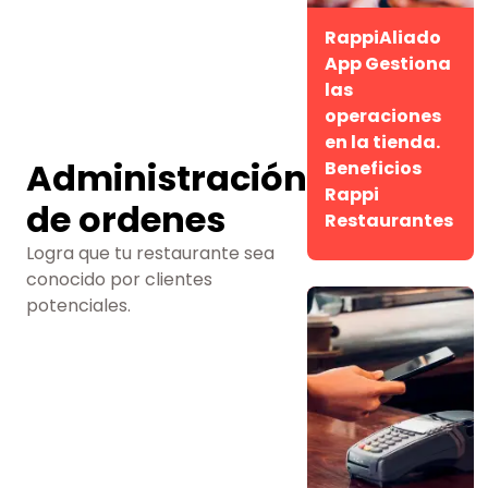
RappiAliado
App Gestiona
las
operaciones
en la tienda.
Administración
Beneficios
Rappi
de ordenes
Restaurantes
Logra que tu restaurante sea
conocido por clientes
potenciales.