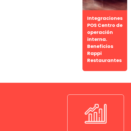
Integraciones
POS Centro de
operación
interna.
Beneficios
Rappi
Restaurantes