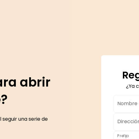
Reg
ra abrir
¿Ya 
e?
Nombre d
 seguir una serie de
Direcció
Prefijo