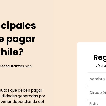
ncipales
e pagar
hile?
Reg
¿Ya 
 restaurantes son:
Nombre d
ributos que deben pagar
Direcció
 utilidades generadas por
n variar dependiendo del
Prefijo