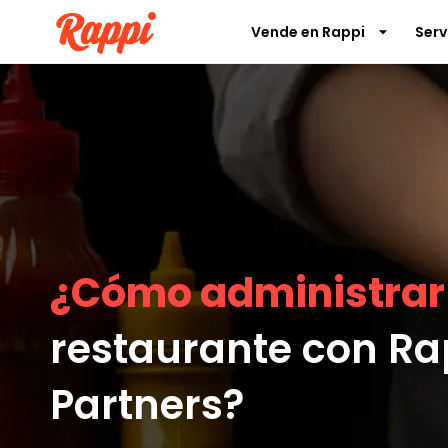
Vende en Rappi
Serv
¿Cómo administra
r
restaurante
con Ra
Partners?