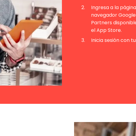
Ingresa a la págin
navegador Google 
Partners disponibl
el App Store.
Inicia sesión con t