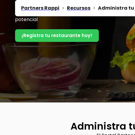
Te acompañamos con grandes soluciones
Partners Rappi
>
Recursos
>
Administra tu
para que tu restaurante saque lo mejor de su
potencial
¡Registra tu restaurante hoy!
Administra t