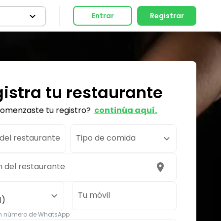
Entrar
Registrar
istra tu restaurante
comenzaste tu registro?
continúa aquí.
el restaurante
Tipo de comida
n del restaurante
Tu móvil
1)
un número de WhatsApp