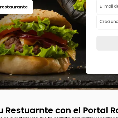
E-mail d
 restaurante
Crea un
u Restuarnte con el Portal R