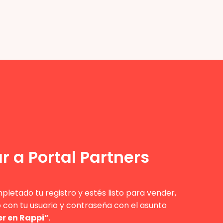
r a Portal Partners
letado tu registro y estés listo para vender,
o con tu usuario y contraseña con el asunto
r en Rappi”
.