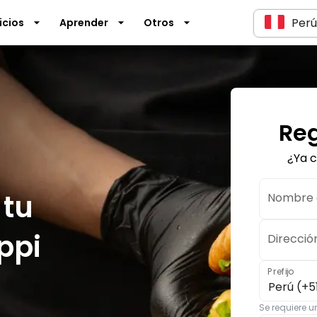
Perú
icios
Aprender
Otros
Reg
¿Ya 
tu
Nombre d
ppi
Direcció
Prefijo
Perú (+5
Se requiere 