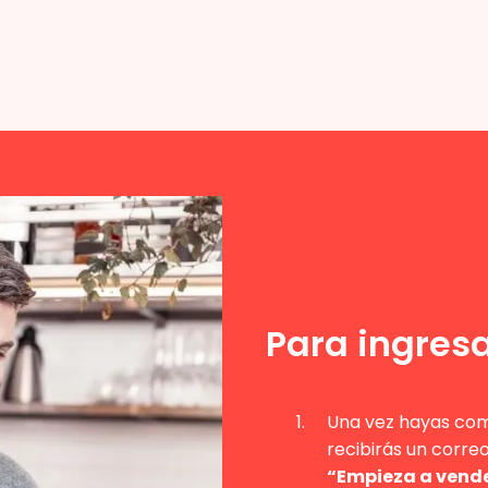
Para ingresa
Una vez hayas comp
recibirás un corre
“Empieza a vende