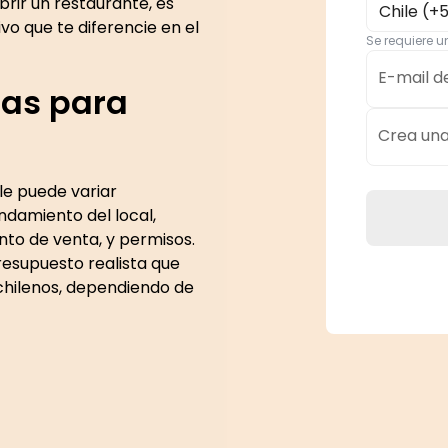
rir un restaurante, es
Chile (+
ivo que te diferencie en el
Se requiere 
E-mail d
tas para
Crea un
ile puede variar
ndamiento del local,
nto de venta, y permisos.
resupuesto realista que
 chilenos, dependiendo de