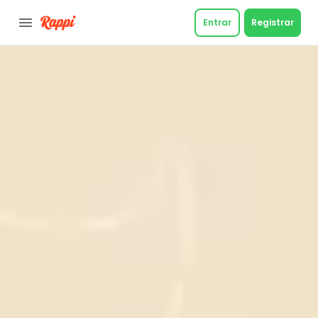
Entrar
Registrar