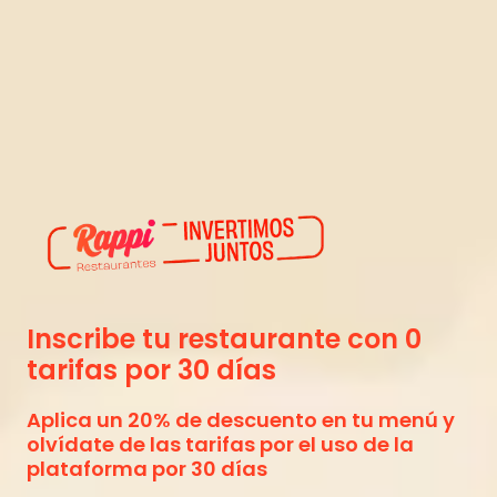
Inscribe tu restaurante con 0
tarifas por 30 días
Aplica un 20% de descuento en tu menú y
olvídate de las tarifas por el uso de la
plataforma por 30 días