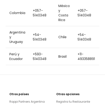
México
+057-
y
+057-
Colombia
5140348
Costa
5140348
Rica
Argentina
+54-
+54-
y
Chile
5140348
5140348
Uruguay
Perú y
+593-
+11-
Brasil
Ecuador
5140348
493358891
Otros países
Otras opciones
Rappi Partners Argentina
Registra tu Restaurante